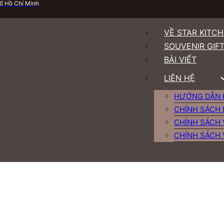
ố Hồ Chí Minh
VỀ STAR KITC
SOUVENIR GIF
BÀI VIẾT
LIÊN HỆ
HƯỚNG DẪN 
CHÍNH SÁCH 
CHÍNH SÁCH 
CHÍNH SÁCH 