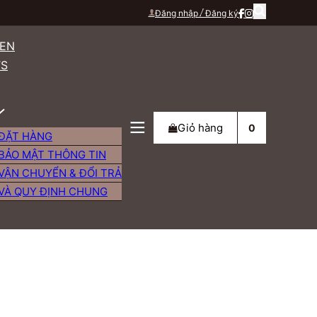
Đăng nhập
Đăng ký
HEN
TS
Giỏ hàng
0
ĐẶT HÀNG
BẢO MẬT THÔNG TIN
VẬN CHUYỂN & ĐỔI TRẢ
VÀ QUY ĐỊNH CHUNG